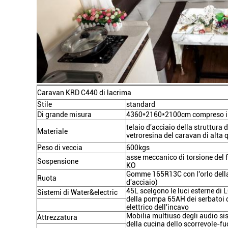
Caravan KRD C440 di lacrima
Stile
standard
Di grande misura
4360*2160*2100cm compreso il
telaio d'acciaio della struttura
Materiale
vetroresina del caravan di alta
Peso di veccia
600kgs
asse meccanico di torsione del f
Sospensione
KO
Gomme 165R13C con l'orlo della l
Ruota
d'acciaio)
45L scelgono le luci esterne di 
Sistemi di Water&electric
della pompa 65AH dei serbatoi d
elettrico dell'incavo
Mobilia multiuso degli audio sis
Attrezzatura
della cucina dello scorrevole-fu