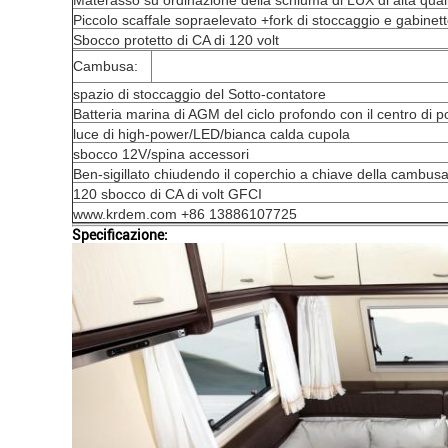
Piccolo scaffale sopraelevato +fork di stoccaggio e gabinetto
Sbocco protetto di CA di 120 volt
Cambusa:
spazio di stoccaggio del Sotto-contatore
Batteria marina di AGM del ciclo profondo con il centro di p
luce di high-power/LED/bianca calda cupola
sbocco 12V/spina accessori
Ben-sigillato chiudendo il coperchio a chiave della cambusa
120 sbocco di CA di volt GFCI
www.krdem.com +86 13886107725
Specificazione: