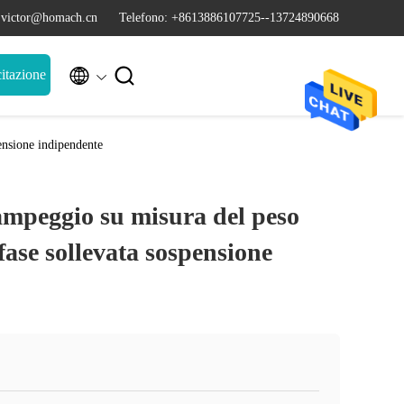
 victor@homach.cn
Telefono: +8613886107725--13724890668


itazione
ensione indipendente
ampeggio su misura del peso
 fase sollevata sospensione