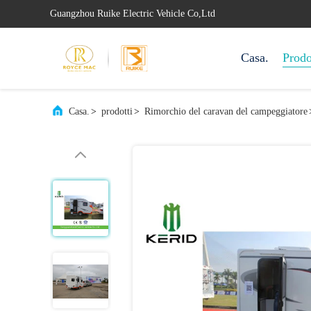
Guangzhou Ruike Electric Vehicle Co,Ltd
Casa.
Prodo
Casa.
>
prodotti
>
Rimorchio del caravan del campeggiatore