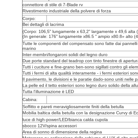
connettore di stile di 7-Blade rv
Rivestimento industriale della polvere di forza
Corpo:
Bei dettagli di lacrima
{Corpo: 106,5" lungamente x 63,2" largamente x 49,6 al
{In generale: 176" lungamente x86.5 " ampio x80.8» alto
Tutte le componenti del compensato sono fatte dai pannelli ba
marino
Inter-membri/longaroni solidi del legno duro
Due porte standard del teadrop con tinto finestre di apertu
Tutti i cuciture e fine-grano ben-sono sigillati contro gli ele
Tutti i fermi di alta qualità interamente - i fermi esteriori son
Il pavimento, le divisioni e le paratie dado-sono uniti nelle 
La pelle ed il tetto esteriori sono legno duro solido della a
Tutta l'illuminazione è LED
Cabina:
Soffitto e pareti meravigliosamente finiti della betulla
Mobilia baltica della betulla con la designazione Curvy di 
luce di high-power/LED/bianca calda cupola
sbocco 12V/spina accessori
Area di sonno di dimensione della regina
Materasso su ordinazione della schiuma di LUX di alta qual