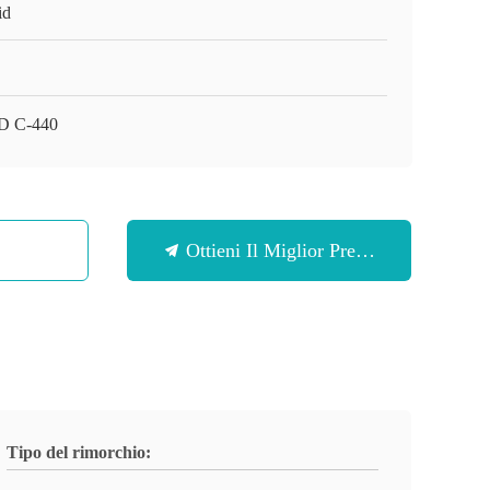
id
D C-440
Ottieni Il Miglior Prezzo
Tipo del rimorchio: