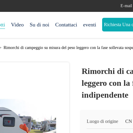
E-mail
tti
Video
Su di noi
Contattaci
eventi
Richiesta Una c
>
Rimorchi di campeggio su misura del peso leggero con la fase sollevata sosp
Rimorchi di c
leggero con la
indipendente
Luogo di origine
CN