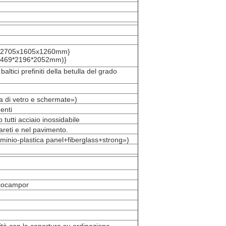
ta (2705x1605x1260mm}
 (4469*2196*2052mm)}
ltici prefiniti della betulla del grado
ra di vetro e schermate»)
menti
o tutti acciaio inossidabile
pareti e nel pavimento.
lluminio-plastica panel+fiberglass+strong»)
Ecocampor
ità con la copertura su ordinazione