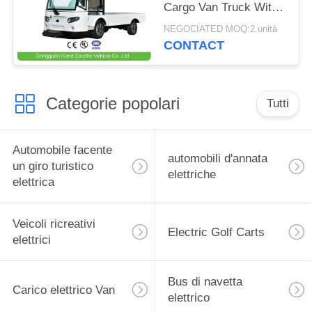
Cargo Van Truck With
del motore a corrente
NEGOCIATED MOQ:2 unità
alternata 72V, capacità
CONTACT
di carico 1,5 tonnellate
Categorie popolari
Tutti
Automobile facente
automobili d'annata
un giro turistico
elettriche
elettrica
Veicoli ricreativi
Electric Golf Carts
elettrici
Bus di navetta
Carico elettrico Van
elettrico