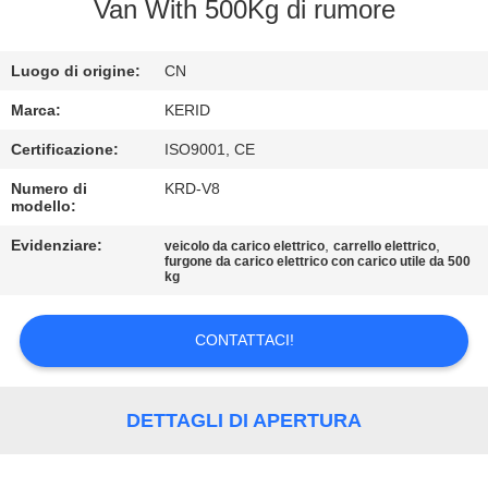
ALLA
Van With 500Kg di rumore
FABBRICA
Luogo di origine:
CN
CONTROLLO
Marca:
KERID
DELLA
Certificazione:
ISO9001, CE
QUALITÀ
Numero di
KRD-V8
modello:
CONTATTACI
Evidenziare:
,
,
veicolo da carico elettrico
carrello elettrico
furgone da carico elettrico con carico utile da 500
kg
NOTIZIE
CONTATTACI!
CHIEDI
UN
DETTAGLI DI APERTURA
PREVENTIVO