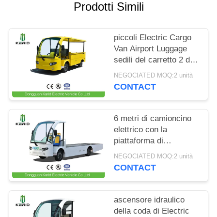
Prodotti Simili
MAPPA
DEL
piccoli Electric Cargo
SITO
Van Airport Luggage
sedili del carretto 2 di
700KG con il certificato
NEGOCIATED MOQ:2 unità
POLITICA
del CE
CONTACT
SULLA
PRIVACY
6 metri di camioncino
elettrico con la
piattaforma di
caricamento lunga, una
NEGOCIATED MOQ:2 unità
capacità di carico di 2
CONTACT
tonnellate
ascensore idraulico
della coda di Electric