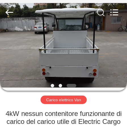
Vehicle
Co,Ltd.
All
Rights
Reserved.
Developed
by
ECER
CASA.
PRODOTTI
VIDEO
SU
DI
NOI
Carico elettrico Van
4kW nessun contenitore funzionante di
VISITA
carico del carico utile di Electric Cargo