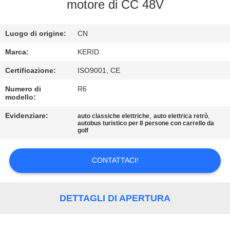
ALLA
motore di CC 48V
FABBRICA
Luogo di origine:
CN
CONTROLLO
Marca:
KERID
DELLA
Certificazione:
ISO9001, CE
QUALITÀ
Numero di
R6
modello:
CONTATTACI
Evidenziare:
,
,
auto classiche elettriche
auto elettrica retrò
autobus turistico per 8 persone con carrello da
golf
NOTIZIE
CONTATTACI!
CHIEDI
UN
DETTAGLI DI APERTURA
PREVENTIVO