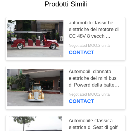
Prodotti Simili
MAPPA
DEL
automobili classiche
SITO
elettriche del motore di
CC 48V 8 vecchi
carretti di golf della
Negotiated MOQ:2 unità
POLITICA
persona per la
CONTACT
ricezione di VIP
SULLA
PRIVACY
Automobili d'annata
elettriche del mini bus
di Powerd della batteria
con il sistema di CA
Negotiated MOQ:2 unità
72V, direzione sinistra
CONTACT
Automobile classica
elettrica di Seat di golf