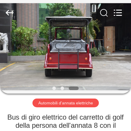
Vehicle
Co,Ltd.
All
Rights
Reserved.
Developed
by
ECER
CASA.
PRODOTTI
VIDEO
SU
DI
NOI
Automobili d'annata elettriche
Bus di giro elettrico del carretto di golf
VISITA
della persona dell'annata 8 con il