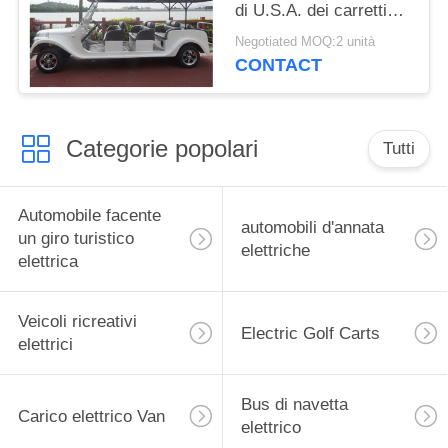
di U.S.A. dei carretti
48V del motore
Negotiated MOQ:2 unità
classico popolare 8 di
CONTACT
CC
Categorie popolari
Tutti
Automobile facente
automobili d'annata
un giro turistico
elettriche
elettrica
Veicoli ricreativi
Electric Golf Carts
elettrici
Bus di navetta
Carico elettrico Van
elettrico