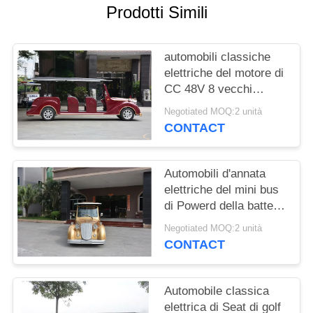
Prodotti Simili
MAPPA
DEL
automobili classiche
SITO
elettriche del motore di
CC 48V 8 vecchi
carretti di golf della
POLITICA
Negotiated MOQ:2 unità
persona per la
CONTACT
SULLA
ricezione di VIP
PRIVACY
Automobili d'annata
elettriche del mini bus
di Powerd della batteria
con il sistema di CA
Negotiated MOQ:2 unità
72V, direzione sinistra
CONTACT
Automobile classica
elettrica di Seat di golf