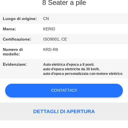
ALLA
8 Seater a pile
FABBRICA
Luogo di origine:
CN
CONTROLLO
Marca:
KERID
DELLA
Certificazione:
ISO9001, CE
QUALITÀ
Numero di
KRD-R8
modello:
CONTATTACI
Evidenziare:
,
Auto elettrica d'epoca a 8 posti
,
auto d'epoca elettriche da 30 km/h
auto d'epoca personalizzata con motore elettrico
NOTIZIE
CONTATTACI!
CHIEDI
UN
DETTAGLI DI APERTURA
PREVENTIVO