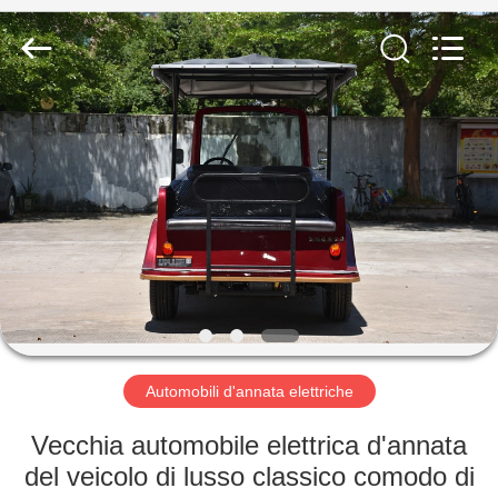
Vehicle
Co,Ltd.
All
Rights
Reserved.
Developed
by
ECER
CASA.
PRODOTTI
VIDEO
SU
DI
NOI
Automobili d'annata elettriche
Vecchia automobile elettrica d'annata
VISITA
del veicolo di lusso classico comodo di