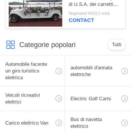
di U.S.A. dei carretti
48V del motore
Negotiated MOQ:2 unità
classico popolare 8 di
CONTACT
CC
Categorie popolari
Tutti
Automobile facente
automobili d'annata
un giro turistico
elettriche
elettrica
Veicoli ricreativi
Electric Golf Carts
elettrici
Bus di navetta
Carico elettrico Van
elettrico