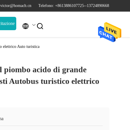
 victor@homach.cn
Telefono: +8613886107725--13724890668
itazione


 elettrico Auto turistica
al piombo acido di grande
ti Autobus turistico elettrico
na