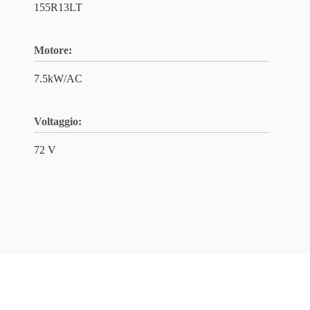
155R13LT
Motore:
7.5kW/AC
Voltaggio:
72 V