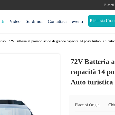
E-mail
Richiesta Una c
tti
Video
Su di noi
Contattaci
eventi
ica
>
72V Batteria al piombo acido di grande capacità 14 posti Autobus turistico
72V Batteria 
capacità 14 pos
Auto turistica
Place of Origin
Chi