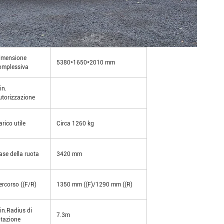
imensione
5380*1650*2010 mm
omplessiva
in.
utorizzazione
arico utile
Circa 1260 kg
ase della ruota
3420 mm
ercorso ((F/R)
1350 mm ((F)/1290 mm ((R)
in.Radius di
7.3m
otazione