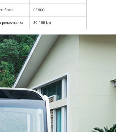
ertificato
CE/ISO
a perseveranza
80-100 km