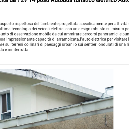
ità da 72V 14 posti Autobus turistico elettrico Auto
sporto rispettosa dell'ambiente progettata specificamente per attività e s
ma tecnologia dei veicoli elettrici con un design robusto su misura per
punto di osservazione mobile da cui ammirare percorsi panoramici e punt
 sua impressionante capacità di arrampicata.l'auto elettrica per visitare
gare sui terreni collinari di paesaggi urbani o sui sentieri ondulati di un
da e ininterrotta.