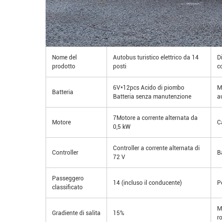
Nome del
Autobus turistico elettrico da 14
D
prodotto
posti
c
6V*12pcs Acido di piombo
M
Batteria
Batteria senza manutenzione
a
7Motore a corrente alternata da
Motore
C
0,5 kW
Controller a corrente alternata di
Controller
B
72 V
Passeggero
14 (incluso il conducente)
P
classificato
M
Gradiente di salita
15%
r