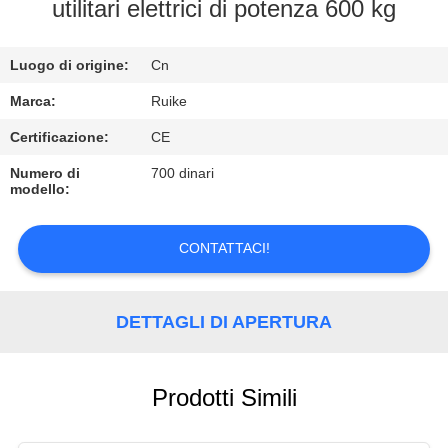
ALLA
utilitari elettrici di potenza 600 kg
FABBRICA
Luogo di origine:
Cn
CONTROLLO
Marca:
Ruike
DELLA
Certificazione:
CE
QUALITÀ
Numero di
700 dinari
modello:
CONTATTACI
CONTATTACI!
NOTIZIE
DETTAGLI DI APERTURA
CHIEDI
UN
Prodotti Simili
PREVENTIVO