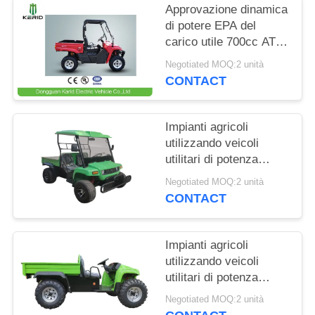
Approvazione dinamica
MAPPA
di potere EPA del
carico utile 700cc ATV
DEL
della benzina
Negotiated MOQ:2 unità
SITO
resistente del veicolo
CONTACT
utilitario
POLITICA
Impianti agricoli
SULLA
utilizzando veicoli
utilitari di potenza
PRIVACY
dinamica veicoli utilitari
Negotiated MOQ:2 unità
elettrici di potenza 600
CONTACT
kg
Impianti agricoli
utilizzando veicoli
utilitari di potenza
dinamica veicoli utilitari
Negotiated MOQ:2 unità
elettrici di potenza 600