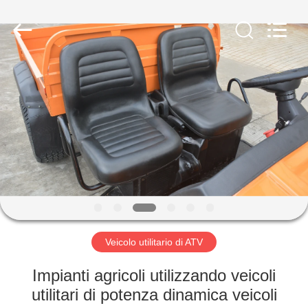
Vehicle
Co,Ltd.
All
Rights
Reserved.
Developed
by
ECER
CASA.
PRODOTTI
VIDEO
SU
DI
NOI
Veicolo utilitario di ATV
Impianti agricoli utilizzando veicoli
VISITA
utilitari di potenza dinamica veicoli