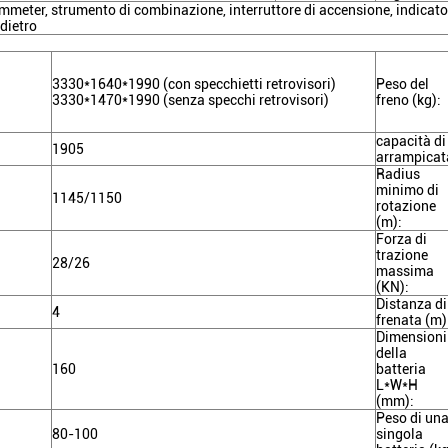
mmeter, strumento di combinazione, interruttore di accensione, indicato
ndietro
3330*1640*1990 (con specchietti retrovisori)
Peso del
3330*1470*1990 (senza specchi retrovisori)
freno (kg):
capacità di
1905
arrampicat
Radius
minimo di
1145/1150
rotazione
(m):
Forza di
trazione
28/26
massima
(KN):
Distanza di
4
frenata (m)
Dimensioni
della
160
batteria
L*W*H
(mm):
Peso di un
80-100
singola