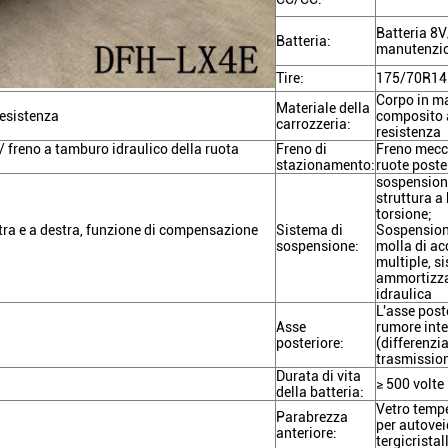
Batteria 8
Batteria:
manutenzio
Tire:
175/70R14
Corpo in ma
Materiale della
resistenza
composito 
carrozzeria:
resistenza
 / freno a tamburo idraulico della ruota
Freno di
Freno mecc
stazionamento:
ruote poste
sospensione
struttura a 
torsione;
tra e a destra, funzione di compensazione
Sistema di
Sospension
sospensione:
molla di acc
multiple, s
ammortizz
idraulica
L'asse post
Asse
rumore int
posteriore:
(differenzia
trasmission
Durata di vita
≥ 500 volte
della batteria:
Vetro tempe
Parabrezza
per autovei
anteriore:
tergicristall