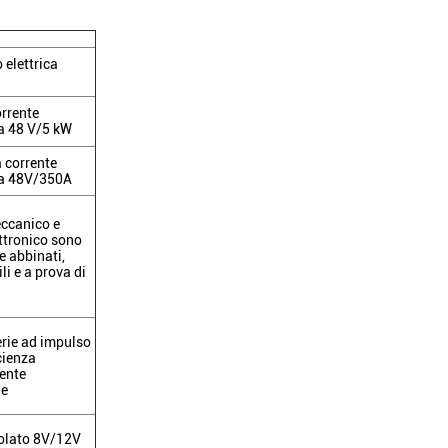
 elettrica
rrente
a 48 V/5 kW
a corrente
da 48V/350A
ccanico e
ttronico sono
 abbinati,
i e a prova di
rie ad impulso
cienza
ente
he
solato 8V/12V