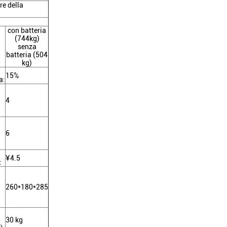
re della
con batteria
(744kg)
senza
batteria (504
kg)
15%
a:
4
6
¥4.5
:
260*180*285
a
30 kg