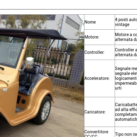
4 posti auto
Nome
vintage
Motore a co
Motore:
alternata d
Controller 
Controller:
alternata 
Segnale me
segnale ele
Acceleratore:
logicamente
impermeabil
urti
Caricabatte
ad alta effi
Caricatore:
completam
automatic
Convertitore
Tipo non i
CC/CC: