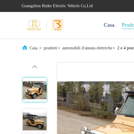
Guangzhou Ruike Electric Vehicle Co,Ltd
Casa.
Prodo
Casa.
>
prodotti
>
automobili d'annata elettriche
>
2 e 4 post