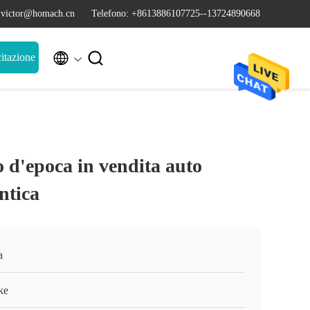
 victor@homach.cn
Telefono: +8613886107725--13724890668


itazione
to d'epoca in vendita auto
ntica
a
ke