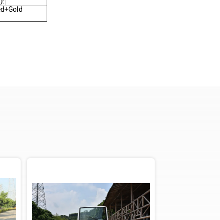
):
ed+Gold