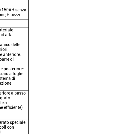
V/150AH senza
ne, 6 pezzi
teriale
ad alta
anico delle
riori
 anteriore:
barre di
e posteriore:
iaio a foglie
istema di
azione
eriore a basso
egrato
le a
e efficiente)
rato speciale
coli con
i