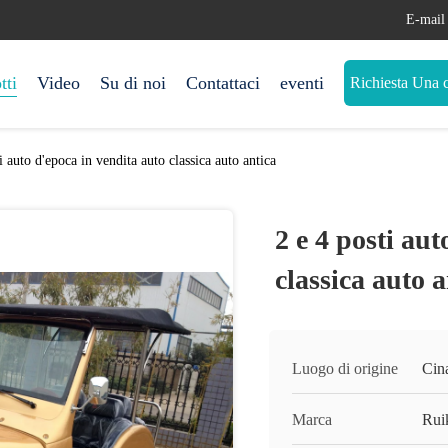
E-mail
tti
Video
Su di noi
Contattaci
eventi
Richiesta Una c
i auto d'epoca in vendita auto classica auto antica
2 e 4 posti au
classica auto a
Luogo di origine
Cin
Marca
Rui