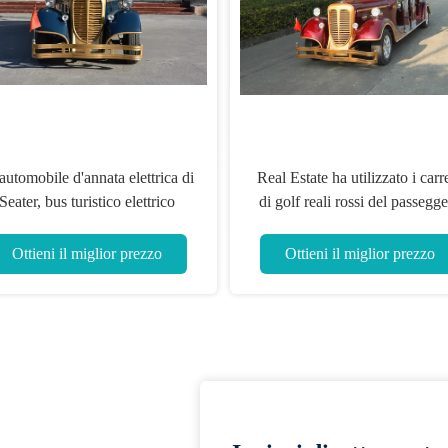
sseggero classico elettrico a pile
Veicolo face
el bus di navetta 48V 6 con il
classico an
asse posteriore
cinese del
alternata D
Ottieni il miglior prezzo
Ottieni 