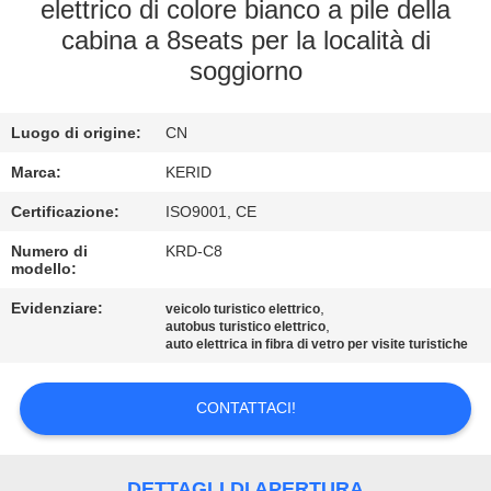
ALLA
elettrico di colore bianco a pile della
cabina a 8seats per la località di
FABBRICA
soggiorno
CONTROLLO
Luogo di origine:
CN
DELLA
Marca:
KERID
QUALITÀ
Certificazione:
ISO9001, CE
CONTATTACI
Numero di
KRD-C8
modello:
Evidenziare:
,
veicolo turistico elettrico
NOTIZIE
,
autobus turistico elettrico
auto elettrica in fibra di vetro per visite turistiche
CHIEDI
CONTATTACI!
UN
PREVENTIVO
DETTAGLI DI APERTURA