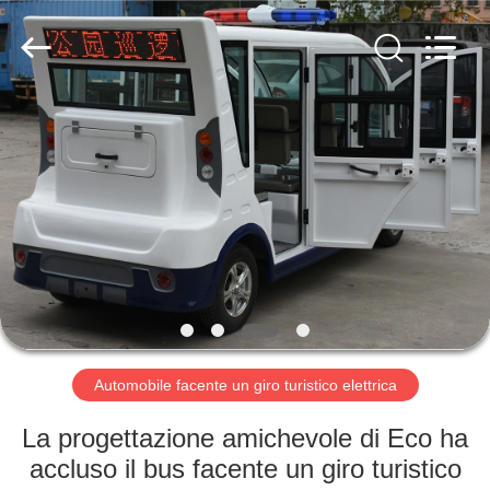
Vehicle
Co,Ltd.
All
Rights
Reserved.
Developed
by
ECER
CASA.
PRODOTTI
VIDEO
SU
DI
NOI
Automobile facente un giro turistico elettrica
La progettazione amichevole di Eco ha
VISITA
accluso il bus facente un giro turistico