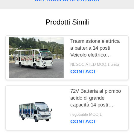
MAPPA
DEL
Prodotti Simili
SITO
Trasmissione elettrica
a batteria 14 posti
POLITICA
Veicolo elettrico
SULLA
Autobus turistico Carro
NEGOCIATED MOQ:1 unità
PRIVACY
elettrico Per adulti e
CONTACT
bambini
72V Batteria al piombo
acido di grande
capacità 14 posti
Autobus turistico
negotiable MOQ:1
elettrico Auto turistica
CONTACT