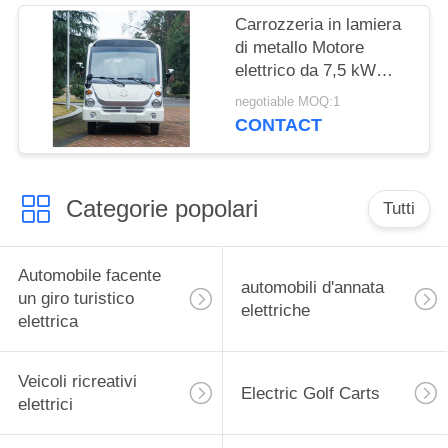
Carrozzeria in lamiera
di metallo Motore
elettrico da 7,5 kW
Automobile turistica da
negotiable MOQ:1
14 posti Porta chiusa
CONTACT
Minibus elettrico
Categorie popolari
Tutti
Automobile facente
automobili d'annata
un giro turistico
elettriche
elettrica
Veicoli ricreativi
Electric Golf Carts
elettrici