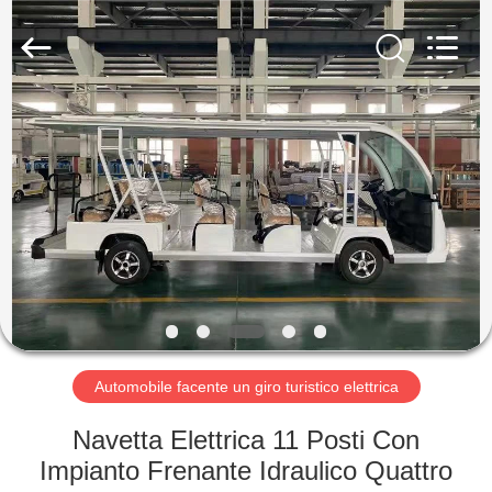
Vehicle
Co,Ltd.
All
Rights
Reserved.
Developed
by
ECER
CASA.
PRODOTTI
VIDEO
SU
DI
NOI
Automobile facente un giro turistico elettrica
Navetta Elettrica 11 Posti Con
VISITA
Impianto Frenante Idraulico Quattro