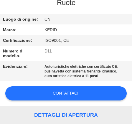
ALLA
Ruote
FABBRICA
Luogo di origine:
CN
CONTROLLO
Marca:
KERID
DELLA
Certificazione:
ISO9001, CE
QUALITÀ
Numero di
D11
modello:
CONTATTACI
Evidenziare:
,
Auto turistiche elettriche con certificato CE
,
bus navetta con sistema frenante idraulico
auto turistica elettrica a 11 posti
NOTIZIE
CONTATTACI!
CHIEDI
UN
DETTAGLI DI APERTURA
PREVENTIVO