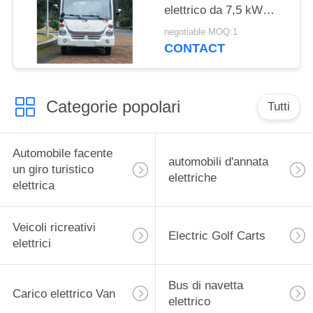
elettrico da 7,5 kW
Automobile turistica da
negotiable MOQ:1
14 posti Porta chiusa
CONTACT
Minibus elettrico
Categorie popolari
Tutti
Automobile facente
automobili d'annata
un giro turistico
elettriche
elettrica
Veicoli ricreativi
Electric Golf Carts
elettrici
Bus di navetta
Carico elettrico Van
elettrico