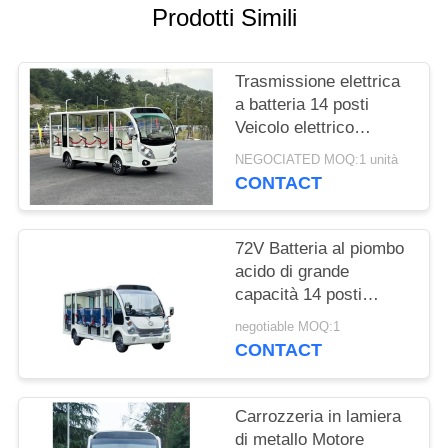
Prodotti Simili
MAPPA
DEL
Trasmissione elettrica
SITO
a batteria 14 posti
Veicolo elettrico
Autobus turistico Carro
POLITICA
NEGOCIATED MOQ:1 unità
elettrico Per adulti e
CONTACT
SULLA
bambini
PRIVACY
72V Batteria al piombo
acido di grande
capacità 14 posti
Autobus turistico
negotiable MOQ:1
elettrico Auto turistica
CONTACT
Carrozzeria in lamiera
di metallo Motore